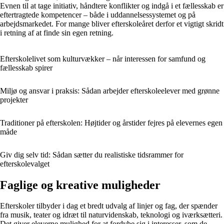
Evnen til at tage initiativ, håndtere konflikter og indgå i et fællesskab er
eftertragtede kompetencer – både i uddannelsessystemet og på
arbejdsmarkedet. For mange bliver efterskoleåret derfor et vigtigt skridt
i retning af at finde sin egen retning.
Efterskolelivet som kulturvækker – når interessen for samfund og
fællesskab spirer
Miljø og ansvar i praksis: Sådan arbejder efterskoleelever med grønne
projekter
Traditioner på efterskolen: Højtider og årstider fejres på elevernes egen
måde
Giv dig selv tid: Sådan sætter du realistiske tidsrammer for
efterskolevalget
Faglige og kreative muligheder
Efterskoler tilbyder i dag et bredt udvalg af linjer og fag, der spænder
fra musik, teater og idræt til naturvidenskab, teknologi og iværksætteri.
Det giver eleverne mulighed for at fordybe sig i interesser, som de