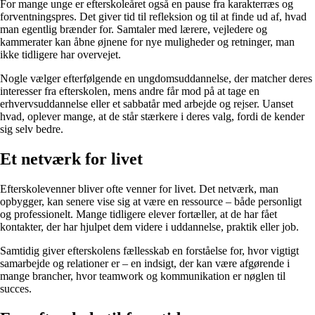
For mange unge er efterskoleåret også en pause fra karakterræs og
forventningspres. Det giver tid til refleksion og til at finde ud af, hvad
man egentlig brænder for. Samtaler med lærere, vejledere og
kammerater kan åbne øjnene for nye muligheder og retninger, man
ikke tidligere har overvejet.
Nogle vælger efterfølgende en ungdomsuddannelse, der matcher deres
interesser fra efterskolen, mens andre får mod på at tage en
erhvervsuddannelse eller et sabbatår med arbejde og rejser. Uanset
hvad, oplever mange, at de står stærkere i deres valg, fordi de kender
sig selv bedre.
Et netværk for livet
Efterskolevenner bliver ofte venner for livet. Det netværk, man
opbygger, kan senere vise sig at være en ressource – både personligt
og professionelt. Mange tidligere elever fortæller, at de har fået
kontakter, der har hjulpet dem videre i uddannelse, praktik eller job.
Samtidig giver efterskolens fællesskab en forståelse for, hvor vigtigt
samarbejde og relationer er – en indsigt, der kan være afgørende i
mange brancher, hvor teamwork og kommunikation er nøglen til
succes.