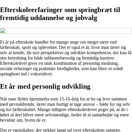
Efterskoleerfaringer som springbræt til
fremtidig uddannelse og jobvalg
Et år på efterskole handler for mange unge om meget mere end
fællesskab, sport og oplevelser. Det er også et år, hvor man lærer sig
selv at kende, får nye perspektiver og udvikler kompetencer, der kan få
stor betydning for både uddannelsesvalg og fremtidig karriere.
Efterskolelivet giver en unik kombination af personlig modning,
sociale erfaringer og praktiske færdigheder, som kan blive et solidt
springbræt ind i voksenlivet.
Et år med personlig udvikling
Når man flytter hjemmefra som 15-16-årig for at bo og leve sammen
med jævnaldrende, lærer man hurtigt at tage ansvar – både for sig selv
og for fællesskabet. Mange tidligere efterskoleelever peger på, at de i
løbet af året bliver mere selvstændige, bedre til at samarbejde og mere
bevidste om, hvem de er.
Det er egenskaber, der rækker langt ud over efterskolens rammer.