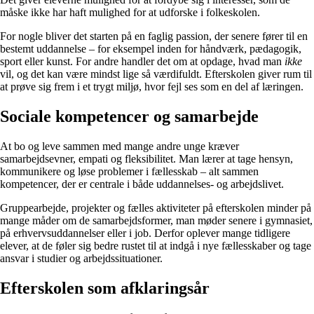
måske ikke har haft mulighed for at udforske i folkeskolen.
For nogle bliver det starten på en faglig passion, der senere fører til en
bestemt uddannelse – for eksempel inden for håndværk, pædagogik,
sport eller kunst. For andre handler det om at opdage, hvad man
ikke
vil, og det kan være mindst lige så værdifuldt. Efterskolen giver rum til
at prøve sig frem i et trygt miljø, hvor fejl ses som en del af læringen.
Sociale kompetencer og samarbejde
At bo og leve sammen med mange andre unge kræver
samarbejdsevner, empati og fleksibilitet. Man lærer at tage hensyn,
kommunikere og løse problemer i fællesskab – alt sammen
kompetencer, der er centrale i både uddannelses- og arbejdslivet.
Gruppearbejde, projekter og fælles aktiviteter på efterskolen minder på
mange måder om de samarbejdsformer, man møder senere i gymnasiet,
på erhvervsuddannelser eller i job. Derfor oplever mange tidligere
elever, at de føler sig bedre rustet til at indgå i nye fællesskaber og tage
ansvar i studier og arbejdssituationer.
Efterskolen som afklaringsår