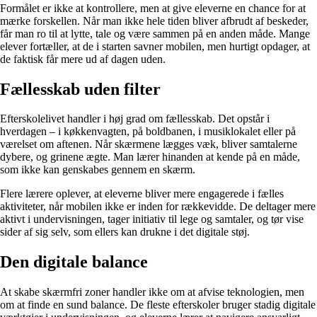
Formålet er ikke at kontrollere, men at give eleverne en chance for at
mærke forskellen. Når man ikke hele tiden bliver afbrudt af beskeder,
får man ro til at lytte, tale og være sammen på en anden måde. Mange
elever fortæller, at de i starten savner mobilen, men hurtigt opdager, at
de faktisk får mere ud af dagen uden.
Fællesskab uden filter
Efterskolelivet handler i høj grad om fællesskab. Det opstår i
hverdagen – i køkkenvagten, på boldbanen, i musiklokalet eller på
værelset om aftenen. Når skærmene lægges væk, bliver samtalerne
dybere, og grinene ægte. Man lærer hinanden at kende på en måde,
som ikke kan genskabes gennem en skærm.
Flere lærere oplever, at eleverne bliver mere engagerede i fælles
aktiviteter, når mobilen ikke er inden for rækkevidde. De deltager mere
aktivt i undervisningen, tager initiativ til lege og samtaler, og tør vise
sider af sig selv, som ellers kan drukne i det digitale støj.
Den digitale balance
At skabe skærmfri zoner handler ikke om at afvise teknologien, men
om at finde en sund balance. De fleste efterskoler bruger stadig digitale