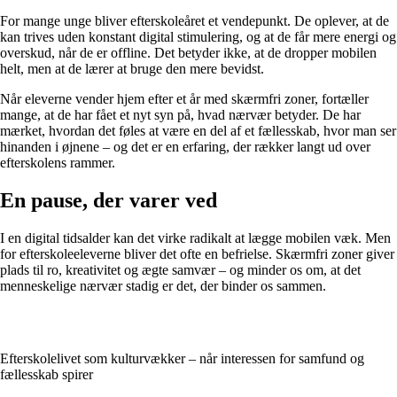
For mange unge bliver efterskoleåret et vendepunkt. De oplever, at de
kan trives uden konstant digital stimulering, og at de får mere energi og
overskud, når de er offline. Det betyder ikke, at de dropper mobilen
helt, men at de lærer at bruge den mere bevidst.
Når eleverne vender hjem efter et år med skærmfri zoner, fortæller
mange, at de har fået et nyt syn på, hvad nærvær betyder. De har
mærket, hvordan det føles at være en del af et fællesskab, hvor man ser
hinanden i øjnene – og det er en erfaring, der rækker langt ud over
efterskolens rammer.
En pause, der varer ved
I en digital tidsalder kan det virke radikalt at lægge mobilen væk. Men
for efterskoleeleverne bliver det ofte en befrielse. Skærmfri zoner giver
plads til ro, kreativitet og ægte samvær – og minder os om, at det
menneskelige nærvær stadig er det, der binder os sammen.
Efterskolelivet som kulturvækker – når interessen for samfund og
fællesskab spirer