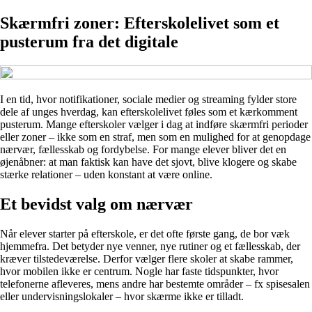
Skærmfri zoner: Efterskolelivet som et
pusterum fra det digitale
I en tid, hvor notifikationer, sociale medier og streaming fylder store
dele af unges hverdag, kan efterskolelivet føles som et kærkomment
pusterum. Mange efterskoler vælger i dag at indføre skærmfri perioder
eller zoner – ikke som en straf, men som en mulighed for at genopdage
nærvær, fællesskab og fordybelse. For mange elever bliver det en
øjenåbner: at man faktisk kan have det sjovt, blive klogere og skabe
stærke relationer – uden konstant at være online.
Et bevidst valg om nærvær
Når elever starter på efterskole, er det ofte første gang, de bor væk
hjemmefra. Det betyder nye venner, nye rutiner og et fællesskab, der
kræver tilstedeværelse. Derfor vælger flere skoler at skabe rammer,
hvor mobilen ikke er centrum. Nogle har faste tidspunkter, hvor
telefonerne afleveres, mens andre har bestemte områder – fx spisesalen
eller undervisningslokaler – hvor skærme ikke er tilladt.