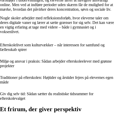
værktøjer i undervisningen, og eleverne lærer at navigere ansvarligt
online. Men ved at indføre perioder uden skærm får de mulighed for at
mærke, hvordan det påvirker deres koncentration, søvn og sociale liv.
Nogle skoler arbejder med refleksionsforløb, hvor eleverne taler om
deres digitale vaner og lærer at sætte grænser for sig selv. Det kan være
en vigtig erfaring at tage med videre – både i gymnasiet og i
voksenlivet.
Efterskolelivet som kulturvækker – når interessen for samfund og
fællesskab spirer
Miljø og ansvar i praksis: Sådan arbejder efterskoleelever med grønne
projekter
Traditioner på efterskolen: Højtider og årstider fejres på elevernes egen
måde
Giv dig selv tid: Sådan sætter du realistiske tidsrammer for
efterskolevalget
Et frirum, der giver perspektiv